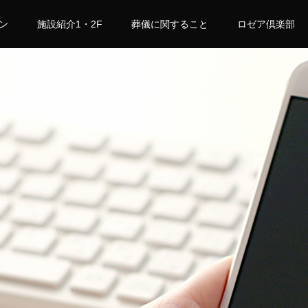
ン
施設紹介1・2F
葬儀に関すること
ロゼア倶楽部