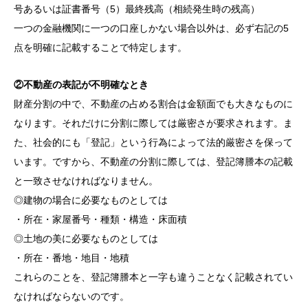
号あるいは証書番号
（5）最終残高（相続発生時の残高）
一つの金融機関に一つの口座しかない場合以外は、必ず右記の5
点を明確に記載することで特定します。
②不動産の表記が不明確なとき
財産分割の中で、不動産の占める割合は金額面でも大きなものに
なります。それだけに分割に際しては厳密さが要求されます。ま
た、社会的にも「登記」という行為によって法的厳密さを保って
います。ですから、不動産の分割に際しては、登記簿謄本の記載
と一致させなければなりません。
◎建物の場合に必要なものとしては
・所在・家屋番号・種類・構造・床面積
◎土地の美に必要なものとしては
・所在・番地・地目・地積
これらのことを、登記簿謄本と一字も違うことなく記載されてい
なければならないのです。