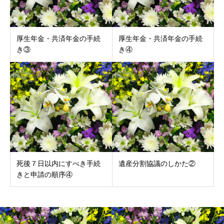
厚生年金・共済年金の手続
厚生年金・共済年金の手続
き③
き④
死後７日以内にすべき手続
遺産分割協議のしかた②
きと申請の順序④